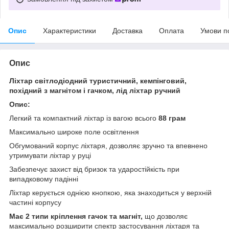
Опис
Характеристики
Доставка
Оплата
Умови п
Опис
Ліхтар світлодіодний туристичний, кемпінговий,
похідний з магнітом і гачком, лід ліхтар ручний
Опис:
Легкий та компактний ліхтар із вагою всього
88 грам
Максимально широке поле освітлення
Обгумований корпус ліхтаря, дозволяє зручно та впевнено
утримувати ліхтар у руці
Забезпечує захист від бризок та ударостійкість при
випадковому падінні
Ліхтар керується однією кнопкою, яка знаходиться у верхній
частині корпусу
Має 2 типи кріплення гачок та магніт,
що дозволяє
максимально розширити спектр застосування ліхтаря та