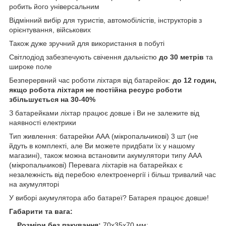
робить його універсальним
Відмінний вибір для туристів, автомобілістів, інструкторів з
орієнтування, військових
Також дуже зручний для використання в побуті
Світлодіод забезпечують свічення дальністю
до 30 метрів
та
широке поле
Безперервний час роботи ліхтаря від батарейок:
до 12 годин,
якщо робота ліхтаря не постійна ресурс роботи
збільшується на 30-40%
З батарейками ліхтар працює довше і Ви не залежите від
наявності електрики
Тип живлення: батарейки ААА (мікропальчикові) 3 шт (не
йдуть в комплекті, але Ви можете придбати їх у нашому
магазині), також можна встановити акумулятори типу ААА
(мікропальчикові) Перевага ліхтарів на батарейках є
незалежність від перебою електроенергії і більш тривалий час
на акумуляторі
У виборі акумулятора або батареї? Батарея працює довше!
Габарити та вага:
Розміри без пакування:
70х35х70 мм;