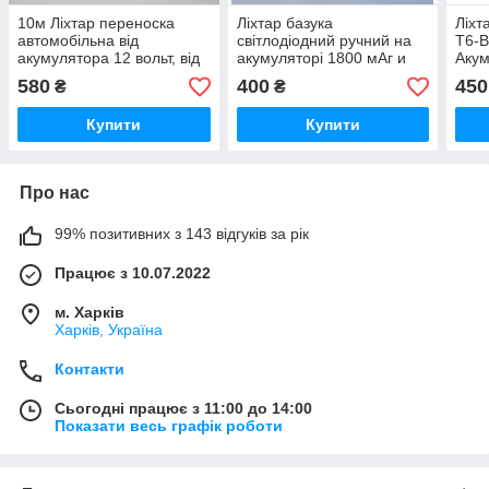
10м Ліхтар переноска
Ліхтар базука
Ліхт
автомобільна від
світлодіодний ручний на
T6-B6
акумулятора 12 вольт, від
акумуляторі 1800 мАг и
Акум
прикурювача, світлодіодна
батарейках, туристичний,
спор
580
400
450
₴
₴
(з лампочкою)
кемпінговий, лєд ліхтар
відп
Купити
Купити
Про нас
99% позитивних з 143 відгуків за рік
Працює з 10.07.2022
м. Харків
Харків, Україна
Контакти
Сьогодні працює з 11:00 до 14:00
Показати весь графік роботи