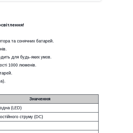
освітлення!
тора та сонячних батарей.
нів.
дить для будь-яких умов.
сті 1000 люменів.
тарей.
а).
Значення
іодна (LED)
остійного струму (DC)