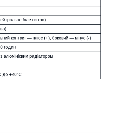
ейтральне біле світло)
ша)
ний контакт — плюс (+), боковий — мінус (-)
00 годин
 з алюмінієвим радіатором
C до +40°C