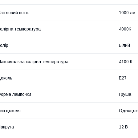
вітловий потік
1000 лм
олірна температура
4000К
олір
Білий
аксимальна колірна температура
4100 К
околь
E27
орма лампочки
Груша
ип цоколя
Одноцок
апруга
12 В