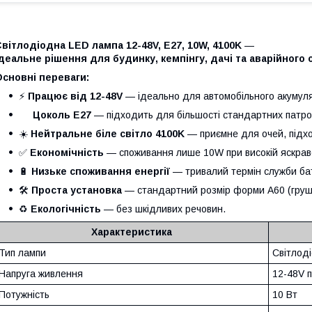
вітлодіодна LED лампа 12-48V, E27, 10W, 4100K
—
деальне рішення для будинку, кемпінгу, дачі та аварійного 
сновні переваги:
⚡
Працює від 12-48V
— ідеально для автомобільного акумуля
Цоколь E27
— підходить для більшості стандартних патро
☀️
Нейтральне біле світло 4100K
— приємне для очей, підхо
✅
Економічність
— споживання лише 10W при високій яскраво
🔋
Низьке споживання енергії
— тривалий термін служби ба
🛠️
Проста установка
— стандартний розмір форми A60 (груш
♻️
Екологічність
— без шкідливих речовин.
Характеристика
Тип лампи
Світлод
Напруга живлення
12-48V п
Потужність
10 Вт