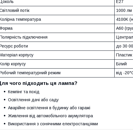
Цоколь
E27
Світловий потік
1000 лм
Колірна температура
4100K (н
Форма
A60 (гру
Полярність підключення
Централь
Ресурс роботи
до 30 0
Матеріал корпусу
Пластик
Колір корпусу
Білий
Робочий температурний режим
від -20°
Для чого підходить ця лампа?
Кемпінг та похід
Освітлення дачі або саду
Аварійне освітлення в будинку або гаражі
Живлення від автомобільного акумулятора
Використання з сонячними електростанціями