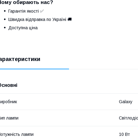
Чому обирають нас?
Гарантія якості ✅
Швидка відправка по Україні 🚚
Доступна ціна
арактеристики
Основні
иробник
Galaxy
ип лампи
Світлоді
отужність лампи
10 Вт