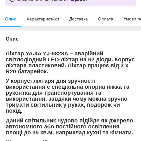
Опис
Характеристики
Доставка
Оплата
Умови п
Опис
Ліхтар YAJIA YJ-6828А – аварійний
світлодіодний LED-ліхтар на 62 діоди. Корпус
ліхтаря
пластиковий
. Ліхтар працює від 3 х
R20 батарейок.
У корпусі ліхтаря для зручності
використання є спеціальна опорна ніжка та
рукоятка для транспортування та
використання, завдяки чому можна зручно
тримати світильник у руках, подорож чи
похід.
Даний світильник чудово підійде як джерело
автономного або постійного освітлення
площі до 35 кв.м, наприклад кухні та кімнати.