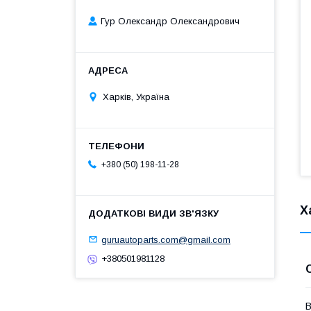
Гур Олександр Олександрович
Харків, Україна
+380 (50) 198-11-28
Х
guruautoparts.com@gmail.com
+380501981128
В