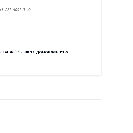
од:
CSL-4001-G-40
ротягом 14 днів
за домовленістю