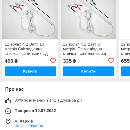
12 вольт. 4,2 Ватт. 10
12 вольт. 4,2 Ватт. 5
12 во
метрів.Світлодіодна
метрів. Світлодіодна
метр
стрічка - світильник від
стрічка - світильник від
стрі
автомобільного
автомобільного
авто
400
335
655
₴
₴
акумулятора,світлодіодний
акумулятора,
акум
ліхтар
світлодіодний ліхтар
світ
Купити
Купити
Про нас
99% позитивних з 142 відгуків за рік
Працює з 10.07.2022
м. Харків
Харків, Україна