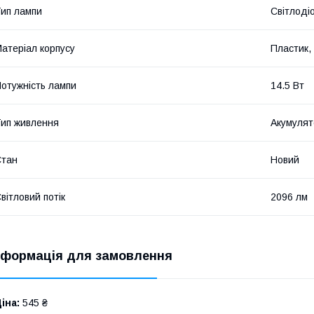
ип лампи
Світлоді
атеріал корпусу
Пластик,
отужність лампи
14.5 Вт
ип живлення
Акумулят
Стан
Новий
вітловий потік
2096 лм
нформація для замовлення
іна:
545 ₴