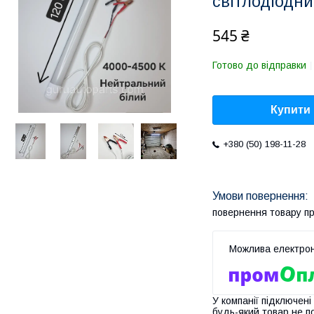
світлодіодни
545 ₴
Готово до відправки
Купити
+380 (50) 198-11-28
повернення товару п
У компанії підключені
будь-який товар не п