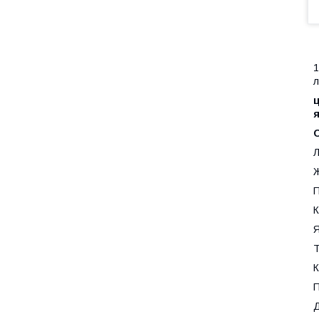
1
л
ц
я
Л
П
К
Я
Т
К
П