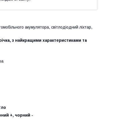
автомобільного акумулятора, світлодіодний ліхтар,
річка, з найкращими характеристиками та
ра
тло
ний +, чорний -