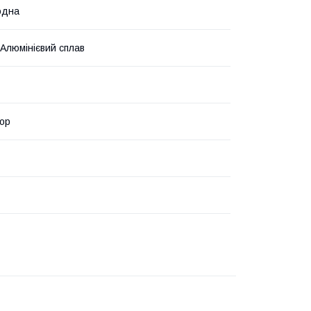
одна
 Алюмінієвий сплав
ор