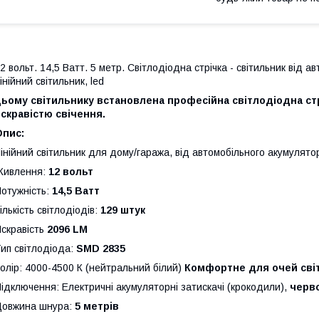
2 вольт. 14,5 Ватт. 5 метр. Світлодіодна стрічка - світильник від 
інійний світильник, led
ьому світильнику встановлена ​​професійна світлодіодна ст
скравістю свічення.
Опис:
інійний світильник для дому/гаража, від автомобільного акумулято
Живлення:
12 вольт
отужність:
14,5 Ватт
ількість світлодіодів:
129 штук
скравість
2096 LM
ип світлодіода:
SMD 2835
олір: 4000-4500 К (нейтральний білий)
Комфортне для очей сві
ідключення: Електричні акумуляторні затискачі (крокодили),
черво
Довжина шнура:
5 метрів