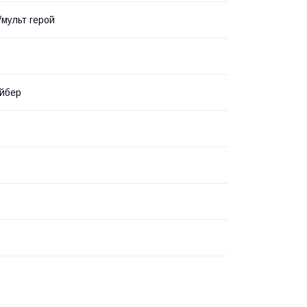
/мульт герой
йбер