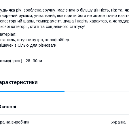
удь-яка річ, зроблена вручну, має значно більшу цінність, ніж та,
творений руками, унікальний, повторити його не зможе точно навіть
еповторний шарм, темперамент, душа і навіть характер, а як под
ікової категорії, статі та соціального статусу!
атеріал:
екстиль, штучне хутро, холофайбер.
ішечек з Сілью для рівноваги
озмір(зріст) : 28- 30см
арактеристики
Основні
раїна виробник
Україна