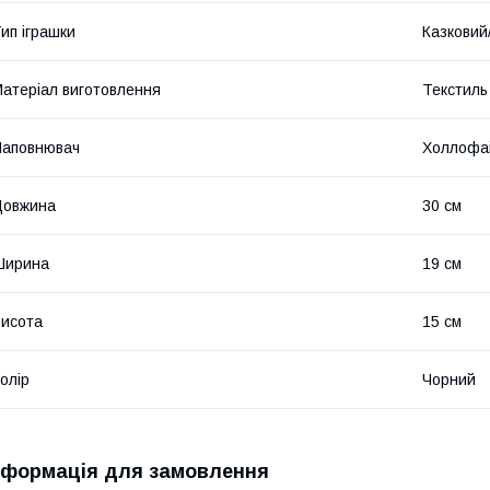
ип іграшки
Казковий
атеріал виготовлення
Текстиль
Наповнювач
Холлофа
Довжина
30 см
Ширина
19 см
исота
15 см
олір
Чорний
нформація для замовлення