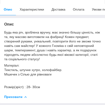
Опис
Характеристики
Доставка
Оплата
Умови п
Опис
Будь-яка річ, зроблена вручну, має значно більшу цінність, ніж
та, яку масово виготовили на фабриці! Кожен предмет,
створений руками, унікальний, повторити його не зможе точно
навіть сам майстер! У кожного Гноміка є свій неповторний
шарм, темперамент, душа і навіть характер, а як подарунок
підходять людям абсолютно будь-якої вікової категорії, статі
та соціального статусу!
Матеріал:
Текстиль, штучне хутро, холофайбер.
Мішечек з Сілью для рівноваги
Розмір(зріст) : 28- 30см
Приховати