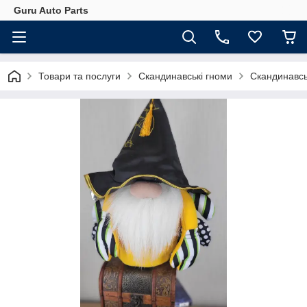
Guru Auto Parts
Товари та послуги
Скандинавські гноми
Скандинавсь